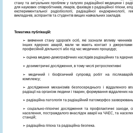
стану та актуальних проблем у галузях радіаційної медицини і радіо
для наукових співробітників, лікарів, фахівців з радіаційної гігієни, епід
експериментальної радіобіології, радіаційної ендокринології, гема
викладачів, аспірантів та студентів вищих навчальних закладів.
Тематика публікацій:
➢
вивчення стану здоров'я осіб, які зазнали впливу чинникі
інших ядерних аварій, мали чи мають контакт з джерелами 
професійній діяльності або під час медичних процедур;
➢
оцінка медико-демографічних наслідків радіаційних та ядерних
➢
дозиметричні дослідження, в тому числі ретроспективні
➢
медичний і біофізичний супровід робіт на післяаварій
комплексу;
➢
дослідження механізмів безпосереднього і віддаленого впл
радіації на організм людини і тварин, формування віддалених на
➢
радіаційна патологія та радіаційний патоморфоз захворювань
➢
соціально-гігієнічні дослідження та профілактичні заходи, 
населення, постраждалого внаслідок аварії на ЧАЕС, та насел
станцій;
➢
радіаційна гігієна та радіаційна безпека.