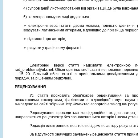
4) супровідний лист-клопотання від організації, де була виконан
5) в електронному вигляді додаються:
➢
електронні версії статті двома мовами, повністю ідентичні 
вказувати латинськими літерами, відповідно до прізвища першог
➢
відомості про авторів;
➢
рисунки у графічному форматі.
Електронні версії статті надсилати електронною 
rad_problems@ukr.net. Обсяг оригінальної статті не повинен перевищ
– 15–20. Більший обсяг статті з оригінальними дослідженнями д
порядку, за рішенням редколегії.
РЕЦЕНЗУВАННЯ
Усі статті проходять обов’язкове рецензування за пр
незалежними експертами, фахівцями з відповідної галузі науки
викладено на сайті збірника: http://www.radiationproblems.org.ua/ porya
Рецензування проводиться конфіденційно як для автора, т
направляється рецензенту без зазначення імен авторів і назви устан
Редакція електронною поштою повідомляє автору результат
За відсутності значущих зауважень рецензента стаття прий