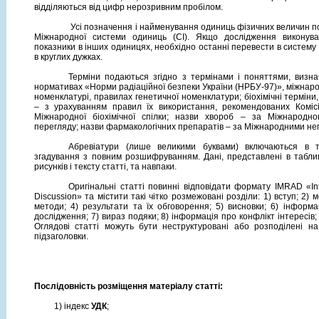
відділяються від цифр нерозривним пробілом.
Усі позначення і найменування одиниць фізичних величин по
Міжнародної системи одиниць (СІ). Якщо дослідження виконув
показники в інших одиницях, необхідно останні перевести в систему
в круглих дужках.
Терміни подаються згідно з термінами і поняттями, визна
нормативах «Норми радіаційної безпеки України (НРБУ-97)», міжнародн
номенклатурі, правилах генетичної номенклатури; біохімічні терміни
– з урахуванням правил їх використання, рекомендованих Комісі
Міжнародної біохімічної спілки; назви хвороб – за Міжнародно
перегляду; назви фармакологічних препаратів – за Міжнародними не
Абревіатури (лише великими буквами) включаються в т
згадування з повним розшифруванням. Дані, представлені в табли
рисунків і тексту статті, та навпаки.
Оригінальні статті повинні відповідати формату IMRAD «Int
Discussion» та містити такі чітко розмежовані розділи: 1) вступ; 2) 
методи; 4) результати та їх обговорення; 5) висновки; 6) інфор
дослідження; 7) вираз подяки; 8) інформація про конфлікт інтересів;
Оглядові статті можуть бути неструктуровані або розподілені н
підзаголовки.
Послідовність розміщення матеріалу статті:
1) індекс
УДК
;