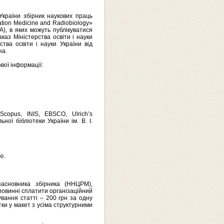
 України збірник наукових праць
tion Medicine and Radiobiology»
А), в яких можуть публікуватися
аказ Міністерства освіти і науки
ства освіти і науки України від
на.
вої інформації:
copus, INIS, EBSCO, Ulrich’s
ної бібліотеки України ім. В. І.
ю.
-засновника збірника (ННЦРМ),
повинні сплатити
організаційний
ування статті –
200 грн
за одну
ки у макет з усіма
структурними