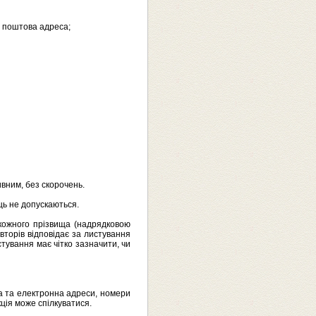
, поштова адреса;
вним, без скорочень.
иць не допускаються.
 кожного прізвища (надрядковою
авторів відповідає за листування
тування має чітко зазначити, чи
ова та електронна адреси, номери
ція може спілкуватися.