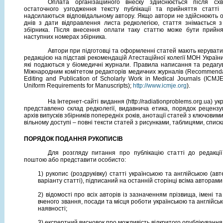
Оплата організаційного внеску здійснюється після сх
остаточного узгодження тексту публікації та
прийняття статті
надсилаються відповідальному автору. Якщо автори не здійснюють 
днів з дати відправлення листа редколегією, стаття знімається з
збірника. Після внесення оплати таку статтю може бути прийн
наступних номерах збірника.
Автори при підготовці та оформленні статей мають керува
редакцією на підставі рекомендацій Атестаційної колегії МОН України
які подаються у біомедичні журнали. Правила написання та редагу
Міжнародним комітетом редакторів медичних журналів (Recommendati
Editing and Publication of Scholarly Work in Medical Journals (ICMJ
Uniform Requirements for Manuscripts);
http://www.icmje.org
).
На Інтернет-сайті видання (http://radiationproblems.org.ua) 
представлено склад редколегії, видавнича етика, порядок рецензу
архів випусків збірників попередніх років, анотації статей з ключовим
вільному доступі – повні тексти статей з рисунками, таблицями, спис
ПОРЯДОК ПОДАННЯ РУКОПИСІВ
Для розгляду питання про публікацію статті до редакції
поштою або представити особисто:
1) рукопис (роздруківку) статті українською та англійською (ав
варіанту статті), підписаний на останній сторінці всіма авторами
2) відомості про всіх авторів із зазначенням прізвища, імені та
вченого звання, посади та місця роботи українською та англійсь
наявності;
3) експертний висновок про можливість відкритого опублікування 