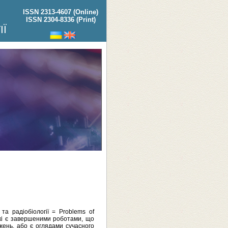
ISSN 2313-4607 (Online)
ISSN 2304-8336 (Print)
ІЇ
а радіобіології = Problems of
 які є завершеними роботами, що
жень, або є оглядами сучасного