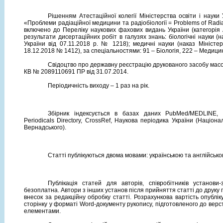
Рішенням Атестаційної колегії Міністерства освіти і науки
«Проблеми радіаційної медицини та радіобіології = Problems of Radia
включено до Переліку наукових фахових видань України (категорія 
результати дисертаційних робіт в галузях знань: біологічні науки (н
України від 07.11.2018 р. № 1218); медичні науки (наказ Міністер
18.12.2018 № 1412), за спеціальностями: 91 – Біологія, 222 – Медици
Свідоцтво про державну реєстрацію друкованого засобу масо
КВ № 2089110691 ПР від 31.07.2014.
Періодичність виходу – 1 раз на рік.
Збірник індексується в базах даних PubMed/MEDLINE, S
Periodicals Directory, CrossRef, Наукова періодика України (Національ
Вернадського).
Статті публікуються двома мовами: українською та англійсько
Публікація статей для авторів, співробітників установи
безоплатна. Автори з інших установ після
прийняття статті до друку
внесок
за редакційну обробку статті.
Розрахункова вартість опублік
сторінку
у форматі Word-документу рукопису, підготовленого до верст
елементами.