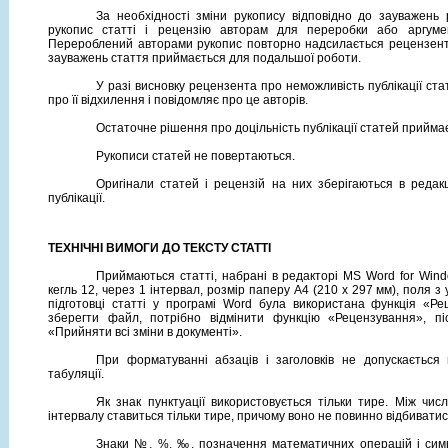
За необхідності зміни рукопису відповідно до зауважень 
рукопис статті і рецензію авторам для переробки або аргумент
Перероблений авторами рукопис повторно надсилається рецензенту 
зауважень стаття приймається для подальшої роботи.
У разі висновку рецензента про неможливість публікації ста
про її відхилення і повідомляє про це авторів.
Остаточне рішення про доцільність публікації статей приймає
Рукописи статей не повертаються.
Оригінали статей і рецензій на них зберігаються в редак
публікації.
ТЕХНІЧНІ ВИМОГИ ДО ТЕКСТУ СТАТТІ
Приймаються статті, набрані в редакторі МS Word for Wi
кегль 12, через 1 інтервал, розмір паперу А4 (210 х 297 мм), поля з у
підготовці статті у програмі Word була використана функція «Ре
зберегти файл, потрібно відмінити функцію «Рецензування», пі
«Прийняти всі зміни в документі».
При форматуванні абзаців і заголовків не допускається в
табуляції.
Як знак пунктуації використовується тільки тире. Між чи
інтервалу ставиться тільки тире, причому воно не повинно відбиватис
Знаки №, %, ‰, позначення математичних операцій і символі