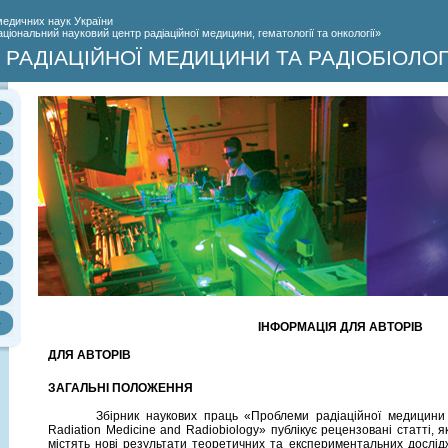
медичних наук України
іональний науковий центр радіаційної медицини, гематології та онкології»
РАДІАЦІЙНОЇ МЕДИЦИНИ ТА РАДІОБІОЛОГ
ІНФОРМАЦІЯ ДЛЯ АВТОРІВ
ДЛЯ АВТОРІВ
ЗАГАЛЬНІ ПОЛОЖЕННЯ
Збірник наукових праць «Проблеми радіаційної медицини т
Radiation Medicine and Radiobiology» публікує рецензованi статті,
містять нові результати теоретичних та експериментальних дослід