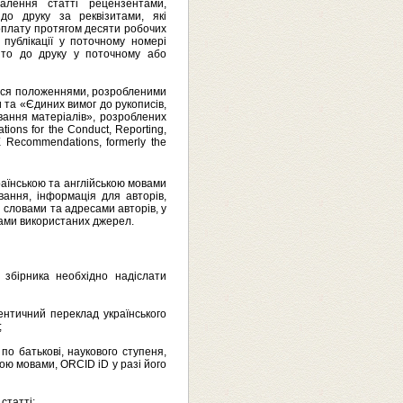
валення статті рецензентами,
 до друку
за реквізитами, які
оплату протягом десяти робочих
 публікації у поточному номері
ято до друку у поточному або
тися положеннями, розробленими
 та «Єдиних вимог до рукописів,
вання матеріалів», розроблених
ons for the Conduct, Reporting,
E Recommendations, formerly the
українською та англійською мовами
вання, інформація для авторів,
и словами та адресами авторів, у
ками використаних джерел.
 збірника необхідно надіслати
тентичний переклад українського
;
 по батькові, наукового ступеня,
кою мовами, ORCID iD у разі його
статті;