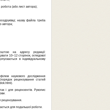
а робота (або лист автора);
роздруківці; назву файла треба
о автора;
поштою на адресу редакції:
увати 10–12 сторінок, оглядової
опускається в індивідуальному
офілем наукового дослідження
 (порядок рецензування статей
dok.html).
ак і для рецензентів. Рукопис
ови.
и рецензування.
мається для подальшої роботи.