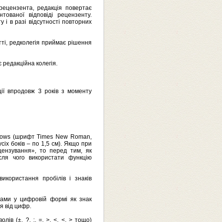
рецензента, редакція повертає
ованої відповіді рецензенту.
і в разі відсутності повторних
тті, редколегія приймає рішення
 редакційна колегія.
ції впродовж 3 років з моменту
ndows (шрифт Times New Roman,
сіх боків – по 1,5 см). Якщо при
цензування», то перед тим, як
сля чого використати функцію
икористання пробілів і знаків
слами у цифровій формі як знак
я від цифр.
в (±, ?, :, =, >, <, <, > тощо)