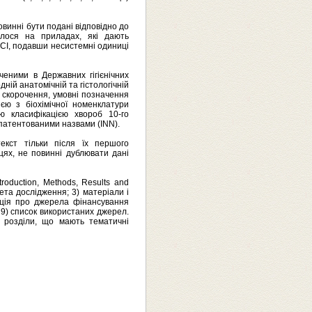
винні бути подані відповідно до
алося на приладах, які дають
 СІ, подавши несистемні одиниці
ченими в Державних гігієнічних
ій анатомічній та гістологічній
, скорочення, умовні позначення
єю з біохімічної номенклатури
ю класифікацією хвороб 10-го
патентованими назвами (INN).
екст тільки після їх першого
цях, не повинні дублювати дані
roduction, Methods, Results and
мета дослідження; 3) матеріали і
мація про джерела фінансування
 9) список використаних джерел.
а розділи, що мають тематичні