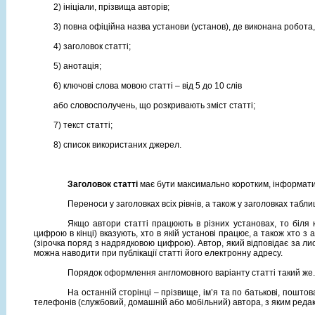
2) ініціали, прізвища авторів;
3) повна офіційна назва установи (установ), де виконана робота
4) заголовок статті;
5) анотація;
6) ключові слова мовою статті – від 5 до 10 слів
або словосполучень, що розкривають зміст статті;
7) текст статті;
8) список використаних джерел.
Заголовок статті
має бути максимально коротким, інформати
Переноси у заголовках всіх рівнів, а також у заголовках табл
Якщо автори статті працюють в різних установах, то біля
цифрою в кінці) вказують, хто в якій установі працює, а також хто з 
(зірочка поряд з надрядковою цифрою). Автор, який відповідає за лис
можна наводити при публікації статті його електронну адресу.
Порядок оформлення англомовного варіанту статті такий же.
На останній сторінці – прізвище, ім’я та по батькові, пошт
телефонів (службовий, домашній або мобільний) автора, з яким редак