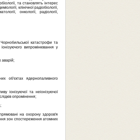
біології, та становлять інтерес
еміології, клінічної радіобіології,
тології, онкології, радіології,
в Чорнобильської катастрофи та
іонізуючого випромінювання у
 аварій;
них об'єктах ядернопаливного
иву іонізуючої та неіонізуючої
слідків опромінення;
;
спрямовані на охорону здоров'я
ення зон спостереження атомних